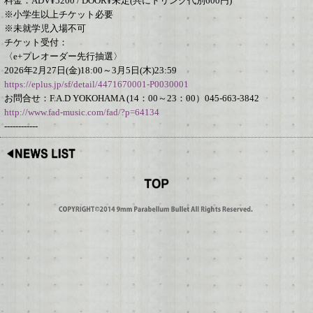
料金：ADV¥5200 / DOOR¥未定(共にドリンク代別600円)
※小学生以上チケット必要
※未就学児入場不可
チケット受付：
〈e+プレオーダー先行抽選〉
2026年2月27日(金)18:00～3月5日(木)23:59
https://eplus.jp/sf/detail/4471670001-P0030001
お問合せ：F.A.D YOKOHAMA (14：00～23：00）045-663-3842
http://www.fad-music.com/fad/?p=64134
------------