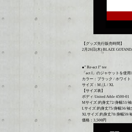
【グッズ先行販売時間】
2月26日(木) BLAZE GOTANDA
●” Re-act I” tee
「act I」のジャケットを使
カラー：ブラック / ホワイト
サイズ：M / L / XL
【サイズ表】
ボディ:United Athle 4500-01
Mサイズ:約身丈72/身幅53/袖
Lサイズ:約身丈75/身幅56/袖
XLサイズ:約身丈78/身幅59/袖
価格：3,500円