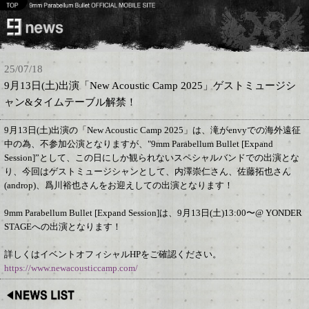
25/07/18
9月13日(土)出演「New Acoustic Camp 2025」ゲストミュージシ
ャン&タイムテーブル解禁！
9月13日(土)出演の「New Acoustic Camp 2025」は、滝がenvyでの海外遠征
中の為、不参加公演となりますが、"9mm Parabellum Bullet [Expand
Session]”として、この日にしか観られないスペシャルバンドでの出演とな
り、今回はゲストミュージシャンとして、内澤崇仁さん、佐藤拓也さん
(androp)、爲川裕也さんをお迎えしての出演となります！
9mm Parabellum Bullet [Expand Session]は、9月13日(土)13:00〜@ YONDER
STAGEへの出演となります！
詳しくはイベントオフィシャルHPをご確認ください。
https://www.newacousticcamp.com/