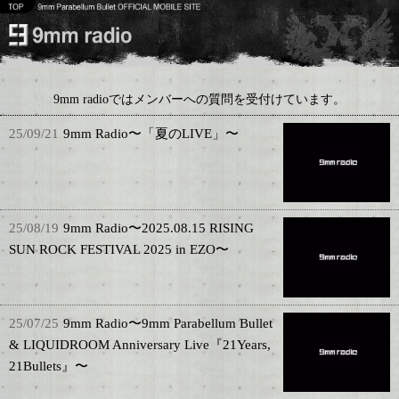
9mm radioではメンバーへの質問を受付けています。
25/09/21
9mm Radio〜「夏のLIVE」〜
25/08/19
9mm Radio〜2025.08.15 RISING
SUN ROCK FESTIVAL 2025 in EZO〜
25/07/25
9mm Radio〜9mm Parabellum Bullet
& LIQUIDROOM Anniversary Live『21Years,
21Bullets』〜